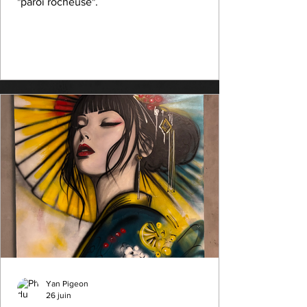
"paroi rocheuse".
Yan Pigeon
26 juin