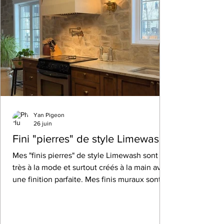
Yan Pigeon
26 juin
Fini "pierres" de style Limewash
Mes "finis pierres" de style Limewash sont
très à la mode et surtout créés à la main avec
une finition parfaite. Mes finis muraux sont
créés à la main, sur mesure, à partir d'un
mélange de plâtre. Donc tout en texture,
léger, et parfait pour un projet intemporel...