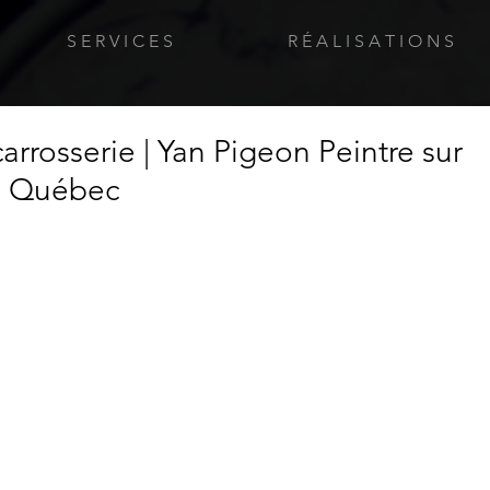
S E R V I C E S
R É A L I S A T I O N S
carrosserie | Yan Pigeon Peintre sur
à Québec