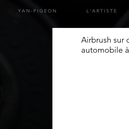
Y A N - P I G E O N
L ' A R T I S T E
Airbrush sur 
automobile 