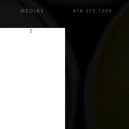
M É D I A S
4 1 8 . 5 7 5 . 1 2 0 4