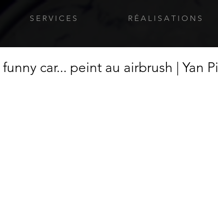
S E R V I C E S
R É A L I S A T I O N S
 funny car... peint au airbrush | Yan 