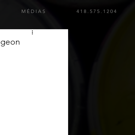
M É D I A S
4 1 8 . 5 7 5 . 1 2 0 4
Pigeon