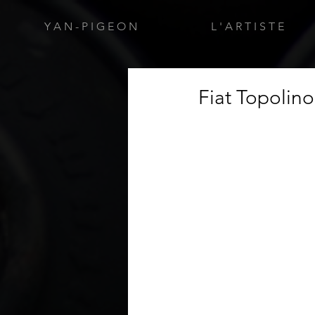
Y A N - P I G E O N
L ' A R T I S T E
Fiat Topolino