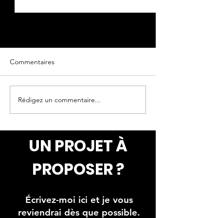
Commentaires
Oeuvre originale
Oeuvre originale
Rédigez un commentaire...
UN PROJET À
PROPOSER ?
Écrivez-moi ici et je vous
reviendrai dès que possible.