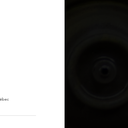
uébec