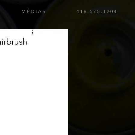
M É D I A S
4 1 8 . 5 7 5 . 1 2 0 4
airbrush