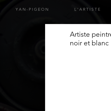
Y A N - P I G E O N
L ' A R T I S T E
Artiste peint
noir et blanc