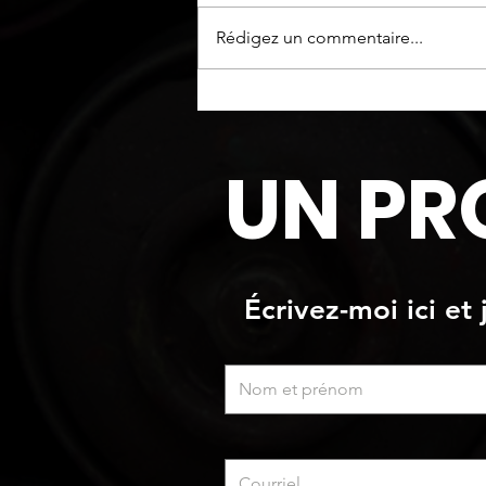
Oeuvre originale
Rédigez un commentaire...
UN PR
Écrivez-moi ici et