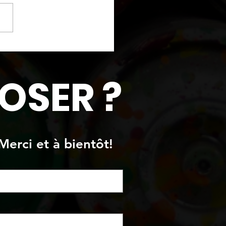
re originale
OSER ?
Merci et à bientôt!