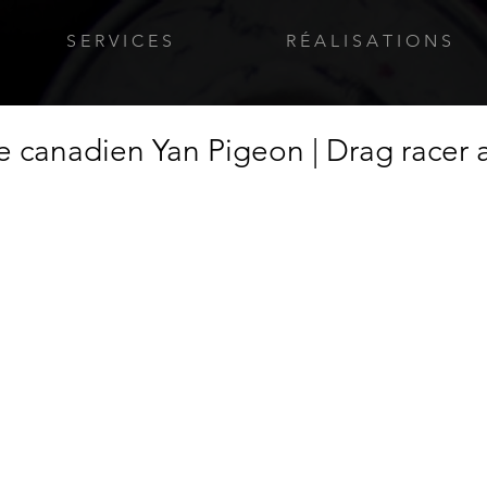
S E R V I C E S
R É A L I S A T I O N S
re canadien Yan Pigeon | Drag racer 