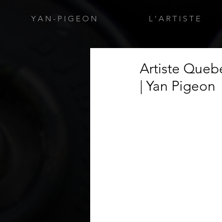
Y A N - P I G E O N
L ' A R T I S T E
Artiste Quebe
| Yan Pigeon