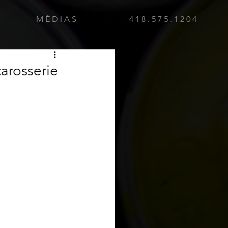
M É D I A S
4 1 8 . 5 7 5 . 1 2 0 4
carosserie