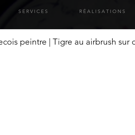
S E R V I C E S
R É A L I S A T I O N S
cois peintre | Tigre au airbrush sur 