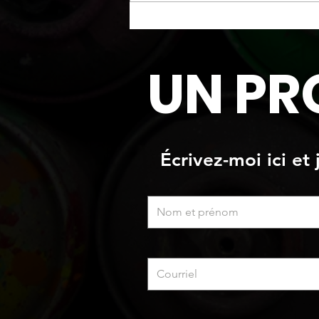
Fini "pierres" de style
Limewash
UN PR
Écrivez-moi ici et