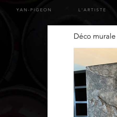
Y A N - P I G E O N
L ' A R T I S T E
Déco murale 