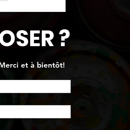
n texture de style
on lunaire"
OSER ?
Merci et à bientôt!