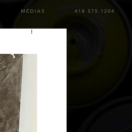
M É D I A S
4 1 8 . 5 7 5 . 1 2 0 4