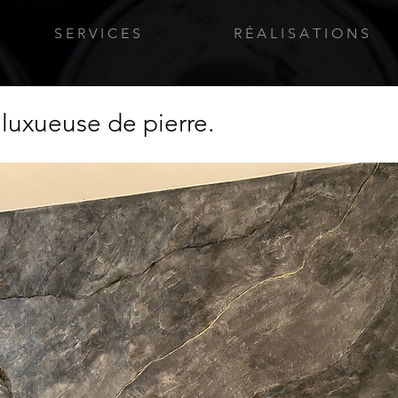
S E R V I C E S
R É A L I S A T I O N S
luxueuse de pierre.