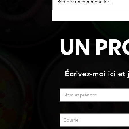
Rédigez un commentaire...
Fini "pierres" de style
Limewash
UN PR
Écrivez-moi ici et