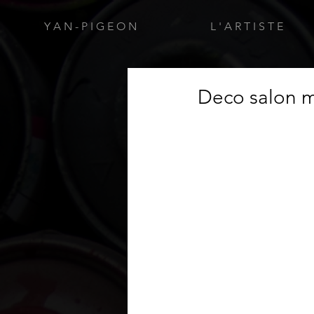
Y A N - P I G E O N
L ' A R T I S T E
Deco salon mu