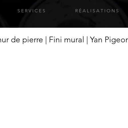
S E R V I C E S
R É A L I S A T I O N S
r de pierre | Fini mural | Yan Pigeo