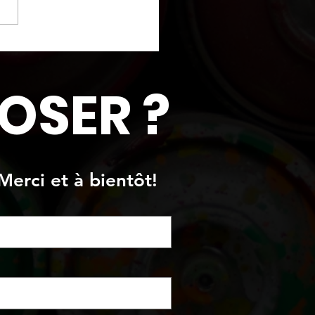
n texture de style
on lunaire"
OSER ?
Merci et à bientôt!