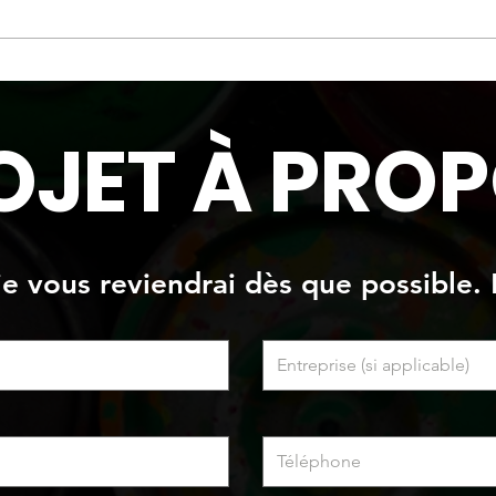
Texture de roche...
Mur e
"Bét
OJET À PROP
 je vous reviendrai dès que possible. 