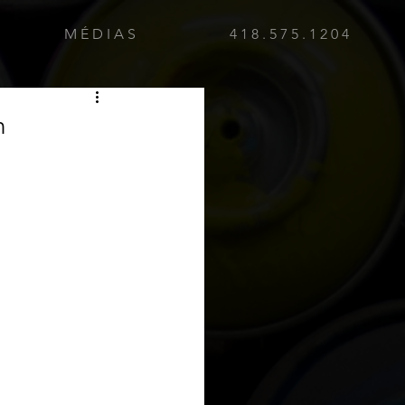
M É D I A S
4 1 8 . 5 7 5 . 1 2 0 4
n