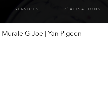
S E R V I C E S
R É A L I S A T I O N S
| Murale GiJoe | Yan Pigeon