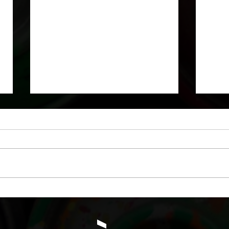
Faux mur de pierres et
Pein
briques avec oeuvres peinte
plaf