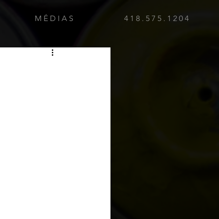
M É D I A S
4 1 8 . 5 7 5 . 1 2 0 4