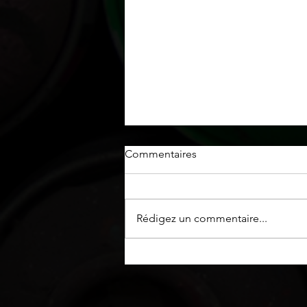
Commentaires
Rédigez un commentaire...
Fausses briques créées à la
main et logo peint