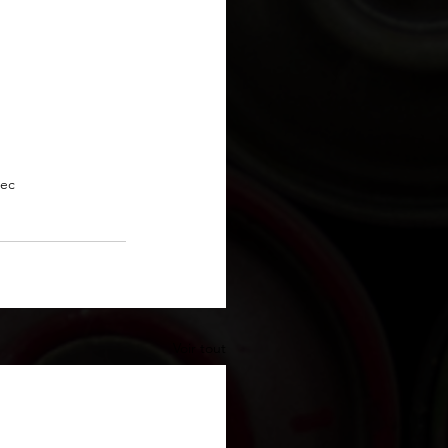
bec
Voir tout