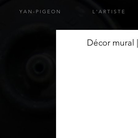
Y A N - P I G E O N
L ' A R T I S T E
Décor mural 