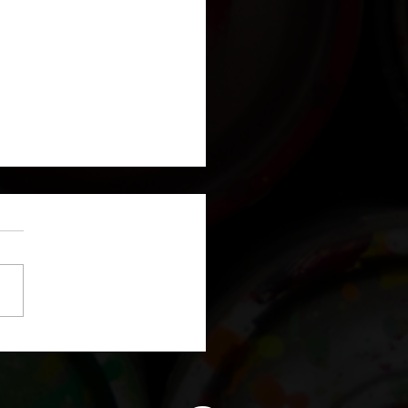
ture de nuages au
ond