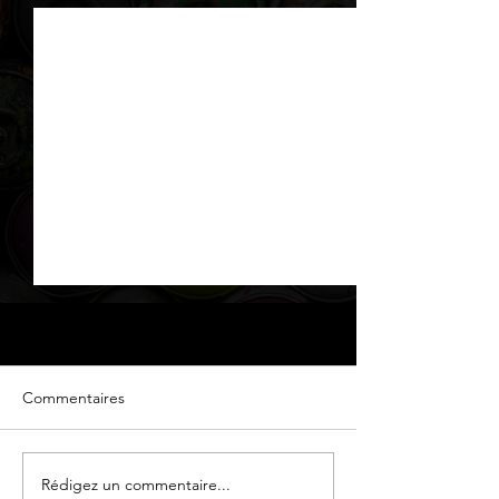
Commentaires
Texture de roche...
Rédigez un commentaire...
Mur en texture d