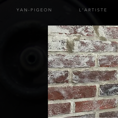
Y A N - P I G E O N
L ' A R T I S T E