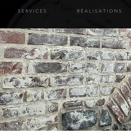
S E R V I C E S
R É A L I S A T I O N S