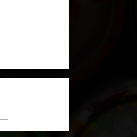
n texture de style
on lunaire"