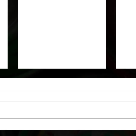
Texture de roche...
Mur e
"Bét