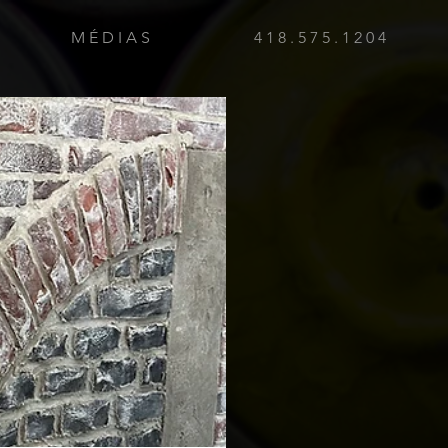
M É D I A S
4 1 8 . 5 7 5 . 1 2 0 4