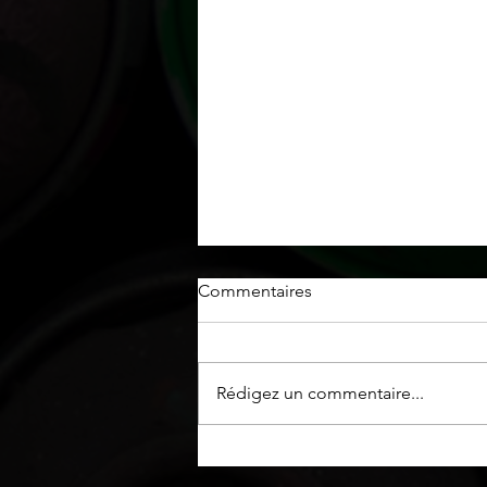
Commentaires
Rédigez un commentaire...
Fini "pierres" de style
Limewash