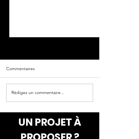
Commentaires
Texture de roche...
Rédigez un commentaire...
Mur en texture d
"Béton lunaire"
UN PROJET À
PROPOSER ?