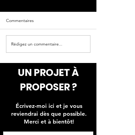
Commentaires
Rédigez un commentaire...
Faux mur de pierres et
Peinture de nua
briques avec oeuvres
plafond
peinte
UN PROJET À
PROPOSER ?
Écrivez-moi ici et je vous
reviendrai dès que possible.
Merci et à bientôt!