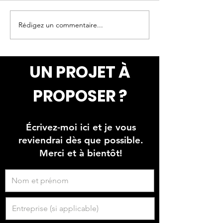
Rédigez un commentaire...
Faux mur de pierres et
Peinture de nua
briques avec oeuvres
plafond
peinte
UN PROJET À
PROPOSER ?
Écrivez-moi ici et je vous
reviendrai dès que possible.
Merci et à bientôt!