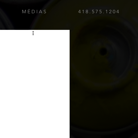
M É D I A S
4 1 8 . 5 7 5 . 1 2 0 4