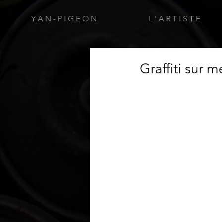
Y A N - P I G E O N
L ' A R T I S T E
Graffiti sur 