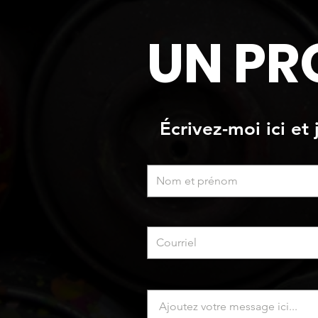
main et logo peint
UN PR
Écrivez-moi ici et