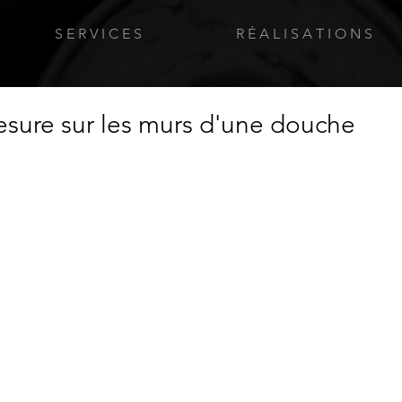
S E R V I C E S
R É A L I S A T I O N S
mesure sur les murs d'une douche