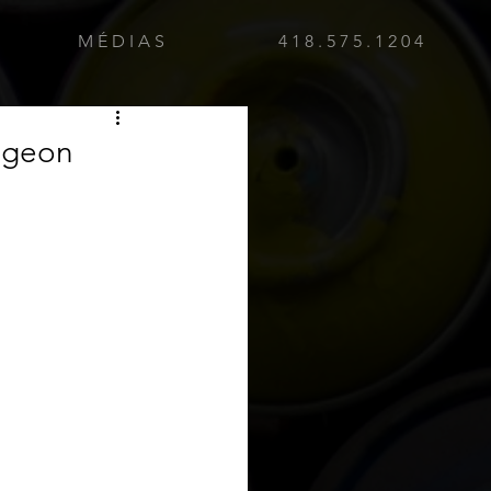
M É D I A S
4 1 8 . 5 7 5 . 1 2 0 4
Pigeon