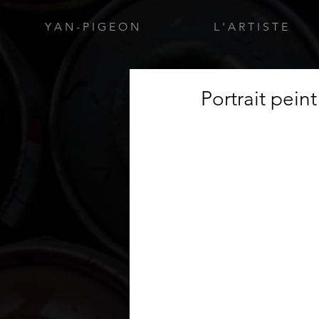
Y A N - P I G E O N
L ' A R T I S T E
Portrait pein