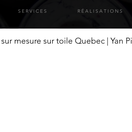
S E R V I C E S
R É A L I S A T I O N S
t sur mesure sur toile Quebec | Yan 