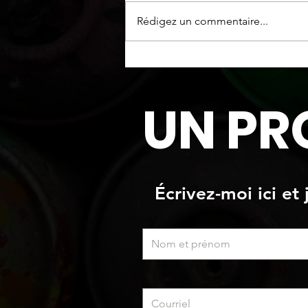
Oeuvre originale
Rédigez un commentaire...
UN PR
Écrivez-moi ici et