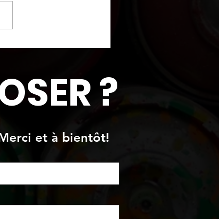
re originale
OSER ?
Merci et à bientôt!