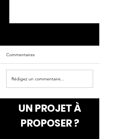
Commentaires
Texture de roche...
Rédigez un commentaire...
Mur en texture d
"Béton lunaire"
UN PROJET À
PROPOSER ?