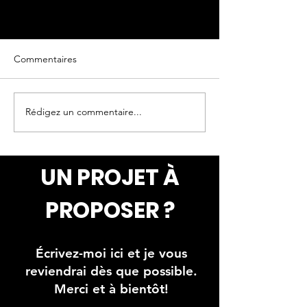
Commentaires
Rédigez un commentaire...
Faux mur de pierres et
Peinture de nua
briques avec oeuvres
plafond
peinte
UN PROJET À
PROPOSER ?
Écrivez-moi ici et je vous
reviendrai dès que possible.
Merci et à bientôt!