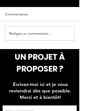
Commentaires
Rédigez un commentaire...
Faux mur de pierres et
Peinture de nua
briques avec oeuvres
plafond
peinte
UN PROJET À
PROPOSER ?
Écrivez-moi ici et je vous
reviendrai dès que possible.
Merci et à bientôt!