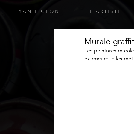
Y A N - P I G E O N
L ' A R T I S T E
Murale graffit
Les peintures mural
extérieure, elles me