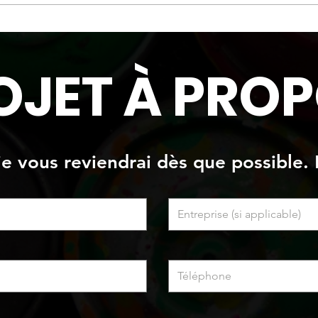
Faux mur de pierres et
Pein
briques avec oeuvres peinte
plaf
OJET À PROP
 je vous reviendrai dès que possible. 