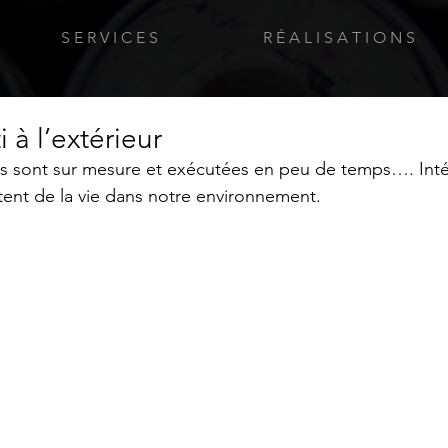
S E R V I C E S
R É A L I S A T I O N S
i à l’extérieur
es sont sur mesure et exécutées en peu de temps…. Inté
ttent de la vie dans notre environnement.