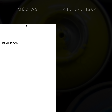
M É D I A S
4 1 8 . 5 7 5 . 1 2 0 4
rieure ou 