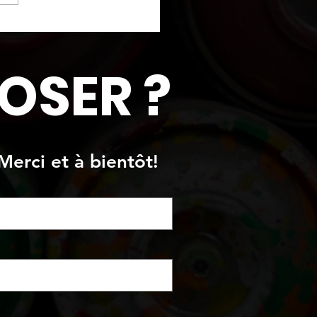
ture de nuages au
ond
OSER ?
Merci et à bientôt!