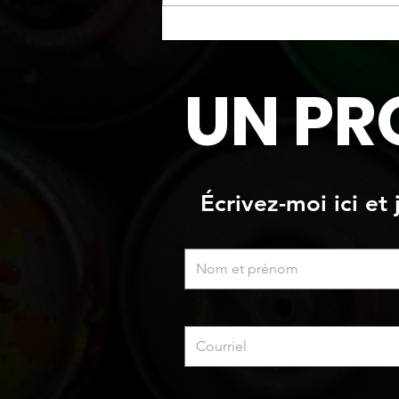
Fausses briques créées à la
main et logo peint
UN PR
Écrivez-moi ici et