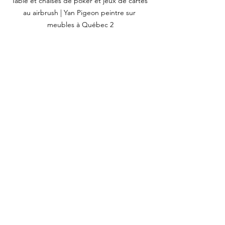
Table et chaises de poker et jeux de cartes 
au airbrush | Yan Pigeon peintre sur 
meubles à Québec 2