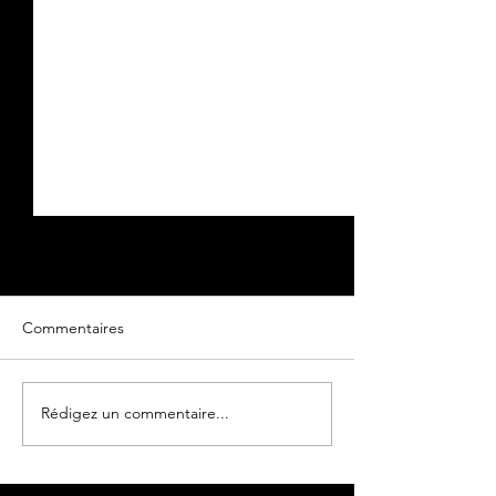
Commentaires
Oeuvre originale
Oeuvre originale
Rédigez un commentaire...