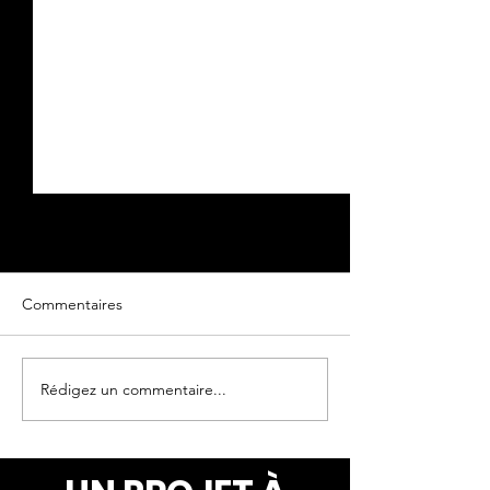
Commentaires
Oeuvre originale
Oeuvre originale
Rédigez un commentaire...