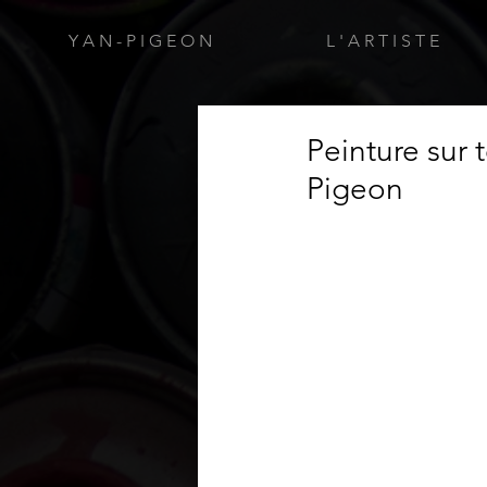
Y A N - P I G E O N
L ' A R T I S T E
Peinture sur 
Pigeon