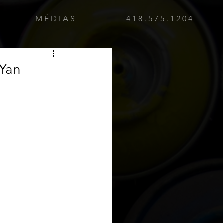
M É D I A S
4 1 8 . 5 7 5 . 1 2 0 4
 Yan