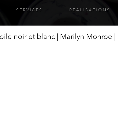
S E R V I C E S
R É A L I S A T I O N S
toile noir et blanc | Marilyn Monroe |