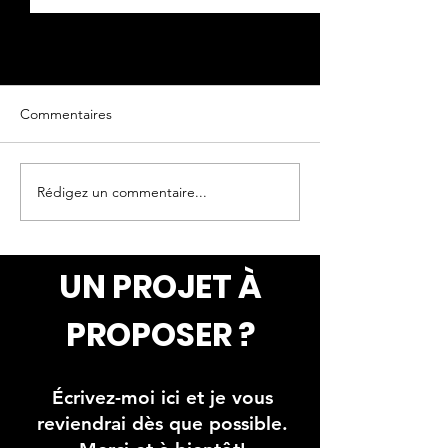
Commentaires
Oeuvre originale
Oeuvre originale
Rédigez un commentaire...
UN PROJET À
PROPOSER ?
Écrivez-moi ici et je vous
reviendrai dès que possible.