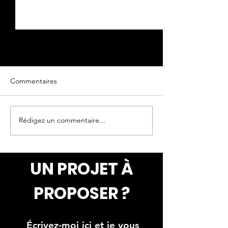
Commentaires
Oeuvre originale
Oeuvre originale
Rédigez un commentaire...
UN PROJET À
PROPOSER ?
Écrivez-moi ici et je vous