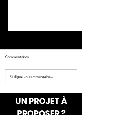
Commentaires
Rédigez un commentaire...
Main courante (rampe)
Urnes funéraire
peinte à la
personnalisées
main."SuperNintendo"
UN PROJET À
PROPOSER ?