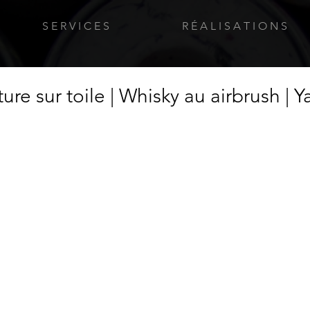
S E R V I C E S
R É A L I S A T I O N S
ure sur toile | Whisky au airbrush | 