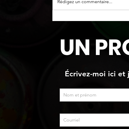
Oeuvre originale
Rédigez un commentaire...
UN PR
Écrivez-moi ici et