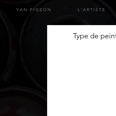
Y A N - P I G E O N
L ' A R T I S T E
Type de peint