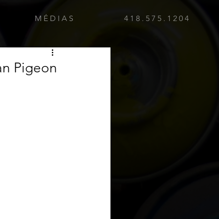
M É D I A S
4 1 8 . 5 7 5 . 1 2 0 4
Yan Pigeon